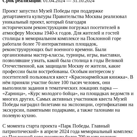
Срок реализации
: 01.04.2024 — 31.10.2024
Проект запустил Музей Победы при поддержке
департамента культуры Правительства Москвы реализовал
уникальный проект, который благодаря
историческим реконструкциям погружал посетителей в
атмосферу Москвы 1940-х годов. Для жителей и гостей
столицы в мемориальном комплексе на Поклонной горе
работали более 70 интерактивных площадок,
реконструирующих быт военного времени. Были
организованы мастер-классы, турниры, игры, выставки,
позволявшие узнать, какой была столица в годы Великой
Отечественной, как защищали Москву ее жители, какие
профессии были востребованы. Особым интересом у
посетителей пользовался квест «Красноармейская книжка». В
нём приняли участие более 100 тысяч человек, они
выполнили задания в тематических локациях парка —
«Zарница», «Курс молодого бойца», на площадках ведомств и
многих других. Самых активных участников квеста Музей
Победы наградил билетами на экспозиции, сертификатами на
экскурсии, памятными подарками, а также талонами на
полевую кухню.
С момента старта проекта «Парк Победы. Главный
патриотический» в апреле 2024 года мемориальный комплекс
на Поклонной горе посетили более 700 тысяч человек.