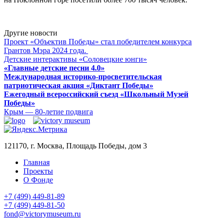
Другие новости
Проект «Объектив Победы» стал победителем конкурса
Грантов Мэра 2024 года.
Детские интерактивы «Соловецкие юнги»
«Главные детские песни 4.0»
Международная историко-просветительская
патриотическая акция «Диктант Победы»
Ежегодный всероссийский съезд «Школьный Музей
Победы»
Крым — 80-летие подвига
121170, г. Москва, Площадь Победы, дом 3
Главная
Проекты
О Фонде
+7 (499) 449-81-89
+7 (499) 449-81-50
fond@victorymuseum.ru